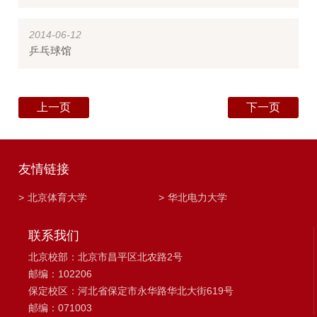
2014-06-12
乒乓球馆
上一页
下一页
友情链接
>
北京体育大学
>
华北电力大学
联系我们
北京校部：北京市昌平区北农路2号
邮编：102206
保定校区：河北省保定市永华路华北大街619号
邮编：071003