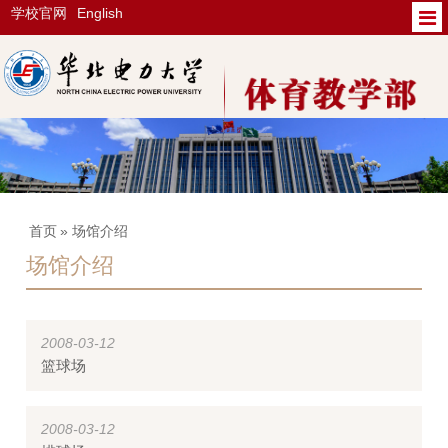
学校官网
English
首页
» 场馆介绍
场馆介绍
2008-03-12
篮球场
2008-03-12