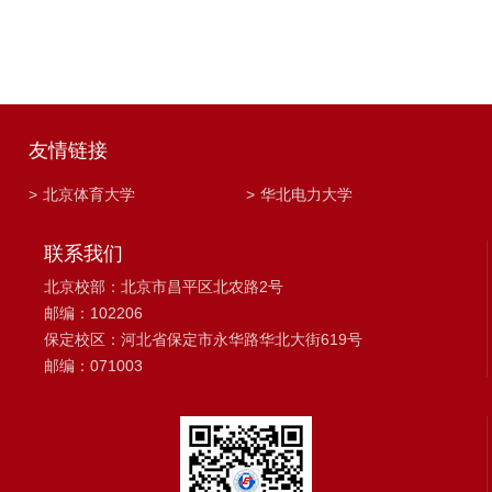
友情链接
>
北京体育大学
>
华北电力大学
联系我们
北京校部：北京市昌平区北农路2号
邮编：102206
保定校区：河北省保定市永华路华北大街619号
邮编：071003